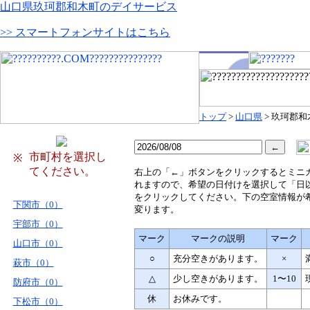
山口県玖珂郡和木町のデイサービス
>> スマートフォンサイトはこちら
トップ
>
山口県
> 玖珂郡和
市町村を選択し
※
てください。
右
上の「←」ボタンをクリックするとミニ
れますので、希望の日付けを選択して「日
をクリックしてください。下の空室情報が
下関市（0）
変ります。
宇部市（0）
マーク
マークの説明
マーク
山口市（0）
○
充分空きがあります。
×
萩市（0）
△
少し空きがあります。
1〜10
防府市（0）
休
お休みです。
下松市（0）