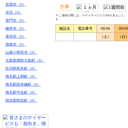
岩国市（0）
光市（0）
※ ご連絡の際には 『e-デイサービス.COMを見ました
す。
長門市（0）
柳井市（0）
施設名
電話番号
08/08
08/09
美祢市（0）
（土）
（日
周南市（0）
山陽小野田市（0）
大島郡周防大島町（0）
玖珂郡和木町（0）
熊毛郡上関町（0）
熊毛郡田布施町（0）
熊毛郡平生町（0）
阿武郡阿武町（0）