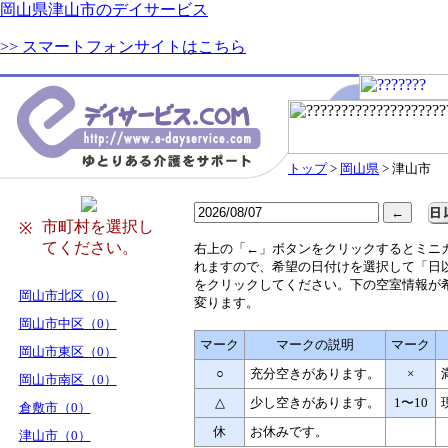
岡山県津山市のデイサービス
>> スマートフォンサイトはこちら
トップ
>
岡山県
> 津山市
市町村を選択し
※
てください。
右
上の「←」ボタンをクリックするとミニ
れますので、希望の日付けを選択して「日
をクリックしてください。下の空室情報が
岡山市北区（0）
変ります。
岡山市中区（0）
マーク
マークの説明
マーク
岡山市東区（0）
○
充分空きがあります。
×
岡山市南区（0）
△
少し空きがあります。
1〜10
倉敷市（0）
休
お休みです。
津山市（0）