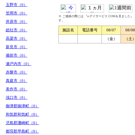
玉野市（0）
笠岡市（0）
※ ご連絡の際には 『e-デイサービス.COMを見ました
す。
井原市（0）
総社市（0）
施設名
電話番号
08/07
08/08
高梁市（0）
（金）
（土
新見市（0）
備前市（0）
瀬戸内市（0）
赤磐市（0）
真庭市（0）
美作市（0）
浅口市（0）
御津郡御津町（0）
和気郡和気町（0）
児島郡灘崎町（0）
都窪郡早島町（0）