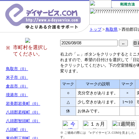
トップ
>
鳥取県
> 西伯郡
市町村を選択し
※
てください。
右
上の「←」ボタンをクリックするとミニ
れますので、希望の日付けを選択して「日
をクリックしてください。下の空室情報が
鳥取市（0）
変ります。
米子市（0）
マーク
マークの説明
マーク
倉吉市（0）
○
充分空きがあります。
×
境港市（0）
△
少し空きがあります。
1〜10
岩美郡岩美町（0）
休
お休みです。
八頭郡若桜町（0）
八頭郡智頭町（0）
八頭町（0）
※ ご連絡の際には 『e-デイサービス.COMを見ました
す。
東伯郡三朝町（0）