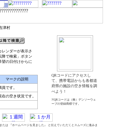
日吉津村
カレンダーが表示さ
以降で検索」ボタン
希望の日付けからに
QRコードにアクセスし
マークの説明
て、携帯電話からも各都道
府県の施設の空き情報を調
満員です。
べよう！
現在の空き状況です。
※QRコードは（株）デンソーウェ
ーブの登録商標です。
』 または 『ホームページを見ました』 と伝えていただくとスムーズに進みま