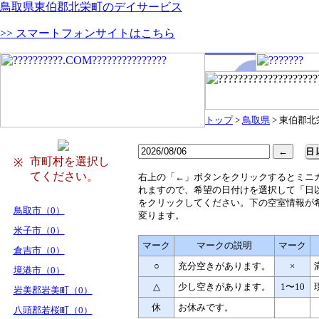
鳥取県東伯郡北栄町のデイサービス
>> スマートフォンサイトはこちら
トップ
>
鳥取県
> 東伯郡北
市町村を選択し
※
てください。
右
上の「←」ボタンをクリックするとミニ
れますので、希望の日付けを選択して「日
をクリックしてください。下の空室情報が
鳥取市（0）
変ります。
米子市（0）
マーク
マークの説明
マーク
倉吉市（0）
○
充分空きがあります。
×
境港市（0）
△
少し空きがあります。
1〜10
岩美郡岩美町（0）
休
お休みです。
八頭郡若桜町（0）