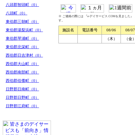
八頭郡智頭町（0）
八頭町（0）
※ ご連絡の際には 『e-デイサービス.COMを見ました
す。
東伯郡三朝町（0）
東伯郡湯梨浜町（0）
施設名
電話番号
08/06
08/07
東伯郡琴浦町（0）
（木）
（金
東伯郡北栄町（0）
西伯郡日吉津村（0）
西伯郡大山町（0）
西伯郡南部町（0）
西伯郡伯耆町（0）
日野郡日南町（0）
日野郡日野町（0）
日野郡江府町（0）