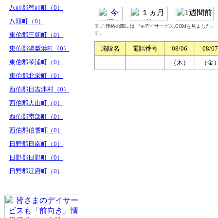
八頭郡智頭町（0）
八頭町（0）
※ ご連絡の際には 『e-デイサービス.COMを見ました
す。
東伯郡三朝町（0）
東伯郡湯梨浜町（0）
施設名
電話番号
08/06
08/07
東伯郡琴浦町（0）
（木）
（金
東伯郡北栄町（0）
西伯郡日吉津村（0）
西伯郡大山町（0）
西伯郡南部町（0）
西伯郡伯耆町（0）
日野郡日南町（0）
日野郡日野町（0）
日野郡江府町（0）