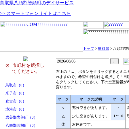
鳥取県八頭郡智頭町のデイサービス
>> スマートフォンサイトはこちら
トップ
>
鳥取県
> 八頭郡智
市町村を選択し
※
てください。
右
上の「←」ボタンをクリックするとミニ
れますので、希望の日付けを選択して「日
をクリックしてください。下の空室情報が
鳥取市（0）
変ります。
米子市（0）
マーク
マークの説明
マーク
倉吉市（0）
○
充分空きがあります。
×
境港市（0）
△
少し空きがあります。
1〜10
岩美郡岩美町（0）
休
お休みです。
八頭郡若桜町（0）