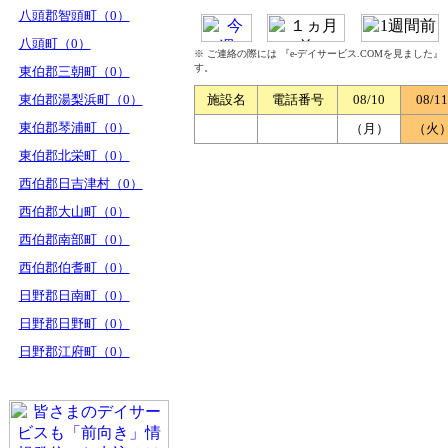
八頭郡智頭町（0）
八頭町（0）
※ ご連絡の際には 『e-デイサービス.COMを見ました
す。
東伯郡三朝町（0）
東伯郡湯梨浜町（0）
施設名
電話番号
08/10
08/11
東伯郡琴浦町（0）
（月）
（火
東伯郡北栄町（0）
西伯郡日吉津村（0）
西伯郡大山町（0）
西伯郡南部町（0）
西伯郡伯耆町（0）
日野郡日南町（0）
日野郡日野町（0）
日野郡江府町（0）