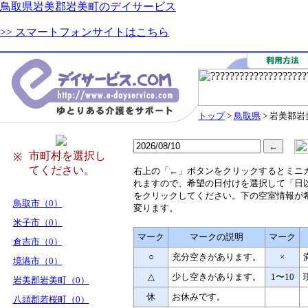
鳥取県岩美郡岩美町のデイサービス
>> スマートフォンサイトはこちら
トップ
>
鳥取県
> 岩美郡岩
市町村を選択し
※
てください。
右
上の「←」ボタンをクリックするとミニ
れますので、希望の日付けを選択して「日
をクリックしてください。下の空室情報が
鳥取市（0）
変ります。
米子市（0）
マーク
マークの説明
マーク
倉吉市（0）
○
充分空きがあります。
×
境港市（0）
△
少し空きがあります。
1〜10
岩美郡岩美町（0）
休
お休みです。
八頭郡若桜町（0）