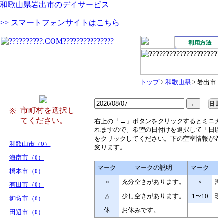
和歌山県岩出市のデイサービス
>> スマートフォンサイトはこちら
トップ
>
和歌山県
> 岩出市
市町村を選択し
※
てください。
右
上の「←」ボタンをクリックするとミニ
れますので、希望の日付けを選択して「日
をクリックしてください。下の空室情報が
和歌山市（0）
変ります。
海南市（0）
マーク
マークの説明
マーク
橋本市（0）
○
充分空きがあります。
×
有田市（0）
△
少し空きがあります。
1〜10
御坊市（0）
休
お休みです。
田辺市（0）