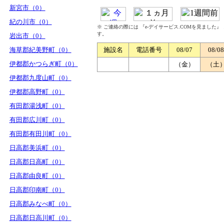
新宮市（0）
紀の川市（0）
※ ご連絡の際には 『e-デイサービス.COMを見ました
す。
岩出市（0）
海草郡紀美野町（0）
施設名
電話番号
08/07
08/08
伊都郡かつらぎ町（0）
（金）
（土
伊都郡九度山町（0）
伊都郡高野町（0）
有田郡湯浅町（0）
有田郡広川町（0）
有田郡有田川町（0）
日高郡美浜町（0）
日高郡日高町（0）
日高郡由良町（0）
日高郡印南町（0）
日高郡みなべ町（0）
日高郡日高川町（0）