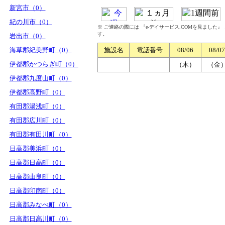
新宮市（0）
紀の川市（0）
※ ご連絡の際には 『e-デイサービス.COMを見ました
す。
岩出市（0）
海草郡紀美野町（0）
施設名
電話番号
08/06
08/07
伊都郡かつらぎ町（0）
（木）
（金
伊都郡九度山町（0）
伊都郡高野町（0）
有田郡湯浅町（0）
有田郡広川町（0）
有田郡有田川町（0）
日高郡美浜町（0）
日高郡日高町（0）
日高郡由良町（0）
日高郡印南町（0）
日高郡みなべ町（0）
日高郡日高川町（0）