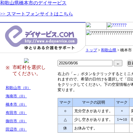
和歌山県橋本市のデイサービス
>> スマートフォンサイトはこちら
トップ
>
和歌山県
> 橋本市
市町村を選択し
※
てください。
右
上の「←」ボタンをクリックするとミニ
れますので、希望の日付けを選択して「日
をクリックしてください。下の空室情報が
和歌山市（0）
変ります。
海南市（0）
マーク
マークの説明
マーク
橋本市（0）
○
充分空きがあります。
×
有田市（0）
△
少し空きがあります。
1〜10
御坊市（0）
休
お休みです。
田辺市（0）