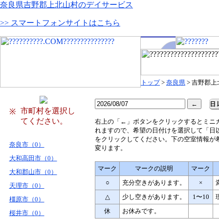
奈良県吉野郡上北山村のデイサービス
>> スマートフォンサイトはこちら
トップ
>
奈良県
> 吉野郡
市町村を選択し
※
てください。
右
上の「←」ボタンをクリックするとミニ
れますので、希望の日付けを選択して「日
をクリックしてください。下の空室情報が
奈良市（0）
変ります。
大和高田市（0）
マーク
マークの説明
マーク
大和郡山市（0）
○
充分空きがあります。
×
天理市（0）
△
少し空きがあります。
1〜10
橿原市（0）
休
お休みです。
桜井市（0）