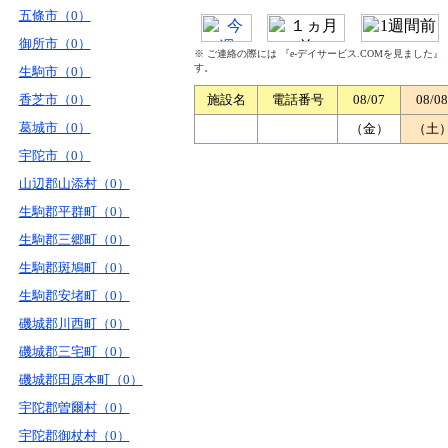
五條市（0）
御所市（0）
※ ご連絡の際には 『e-デイサービス.COMを見ました
す。
生駒市（0）
香芝市（0）
施設名
電話番号
08/07
08/08
葛城市（0）
（金）
（土
宇陀市（0）
山辺郡山添村（0）
生駒郡平群町（0）
生駒郡三郷町（0）
生駒郡斑鳩町（0）
生駒郡安堵町（0）
磯城郡川西町（0）
磯城郡三宅町（0）
磯城郡田原本町（0）
宇陀郡曽爾村（0）
宇陀郡御杖村（0）