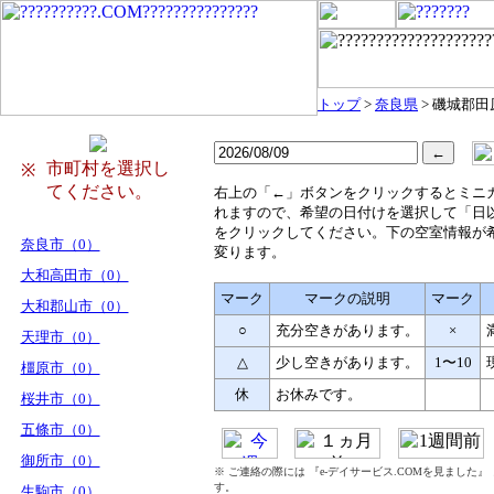
トップ
>
奈良県
> 磯城郡
市町村を選択し
※
てください。
右
上の「←」ボタンをクリックするとミニ
れますので、希望の日付けを選択して「日
をクリックしてください。下の空室情報が
奈良市（0）
変ります。
大和高田市（0）
マーク
マークの説明
マーク
大和郡山市（0）
○
充分空きがあります。
×
天理市（0）
△
少し空きがあります。
1〜10
橿原市（0）
休
お休みです。
桜井市（0）
五條市（0）
御所市（0）
※ ご連絡の際には 『e-デイサービス.COMを見ました
す。
生駒市（0）