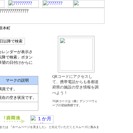
田原本町
カレンダーが表示さ
以降で検索」ボタン
希望の日付けからに
QRコードにアクセスし
マークの説明
て、携帯電話からも各都道
府県の施設の空き情報を調
満員です。
べよう！
現在の空き状況です。
※QRコードは（株）デンソーウェ
ーブの登録商標です。
』 または 『ホームページを見ました』 と伝えていただくとスムーズに進みま