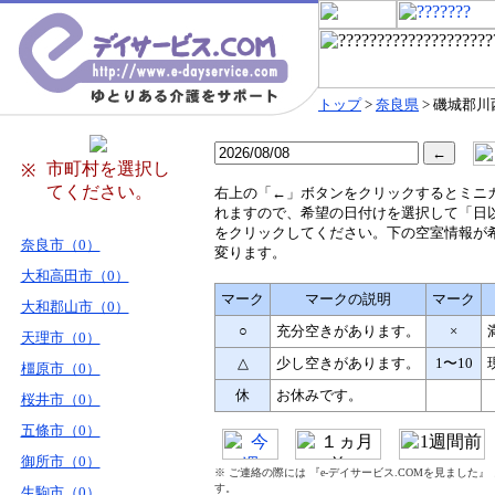
トップ
>
奈良県
> 磯城郡川
市町村を選択し
※
てください。
右
上の「←」ボタンをクリックするとミニ
れますので、希望の日付けを選択して「日
をクリックしてください。下の空室情報が
奈良市（0）
変ります。
大和高田市（0）
マーク
マークの説明
マーク
大和郡山市（0）
○
充分空きがあります。
×
天理市（0）
△
少し空きがあります。
1〜10
橿原市（0）
休
お休みです。
桜井市（0）
五條市（0）
御所市（0）
※ ご連絡の際には 『e-デイサービス.COMを見ました
す。
生駒市（0）