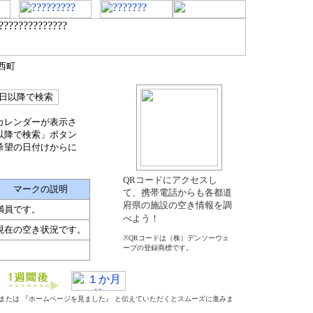
西町
カレンダーが表示さ
以降で検索」ボタン
希望の日付けからに
QRコードにアクセスし
マークの説明
て、携帯電話からも各都道
府県の施設の空き情報を調
満員です。
べよう！
現在の空き状況です。
※QRコードは（株）デンソーウェ
ーブの登録商標です。
』 または 『ホームページを見ました』 と伝えていただくとスムーズに進みま