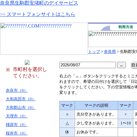
奈良県生駒郡安堵町のデイサービス
>> スマートフォンサイトはこちら
トップ
>
奈良県
> 生駒郡安
市町村を選択し
※
てください。
右
上の「←」ボタンをクリックするとミニ
れますので、希望の日付けを選択して「日
をクリックしてください。下の空室情報が
奈良市（0）
変ります。
大和高田市（0）
マーク
マークの説明
マーク
大和郡山市（0）
○
充分空きがあります。
×
天理市（0）
△
少し空きがあります。
1〜10
橿原市（0）
休
お休みです。
桜井市（0）