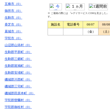
五條市（0）
御所市（0）
※ ご連絡の際には 『e-デイサービス.COMを見ました
す。
生駒市（0）
香芝市（0）
施設名
電話番号
08/07
08/08
葛城市（0）
（金）
（土
宇陀市（0）
山辺郡山添村（0）
生駒郡平群町（0）
生駒郡三郷町（0）
生駒郡斑鳩町（0）
生駒郡安堵町（0）
磯城郡川西町（0）
磯城郡三宅町（0）
磯城郡田原本町（0）
宇陀郡曽爾村（0）
宇陀郡御杖村（0）