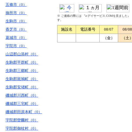
五條市（0）
御所市（0）
※ ご連絡の際には 『e-デイサービス.COMを見ました
す。
生駒市（0）
香芝市（0）
施設名
電話番号
08/07
08/08
葛城市（0）
（金）
（土
宇陀市（0）
山辺郡山添村（0）
生駒郡平群町（0）
生駒郡三郷町（0）
生駒郡斑鳩町（0）
生駒郡安堵町（0）
磯城郡川西町（0）
磯城郡三宅町（0）
磯城郡田原本町（0）
宇陀郡曽爾村（0）
宇陀郡御杖村（0）