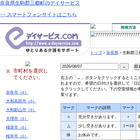
奈良県生駒郡三郷町のデイサービス
>> スマートフォンサイトはこちら
トップ
>
奈良県
> 生駒郡三
市町村を選択し
※
てください。
右
上の「←」ボタンをクリックするとミニ
れますので、希望の日付けを選択して「日
をクリックしてください。下の空室情報が
奈良市（0）
変ります。
大和高田市（0）
マーク
マークの説明
マーク
大和郡山市（0）
○
充分空きがあります。
×
天理市（0）
△
少し空きがあります。
1〜10
橿原市（0）
休
お休みです。
桜井市（0）