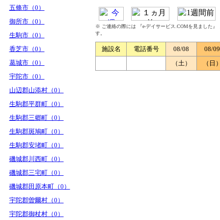
五條市（0）
御所市（0）
※ ご連絡の際には 『e-デイサービス.COMを見ました
す。
生駒市（0）
香芝市（0）
施設名
電話番号
08/08
08/09
葛城市（0）
（土）
（日
宇陀市（0）
山辺郡山添村（0）
生駒郡平群町（0）
生駒郡三郷町（0）
生駒郡斑鳩町（0）
生駒郡安堵町（0）
磯城郡川西町（0）
磯城郡三宅町（0）
磯城郡田原本町（0）
宇陀郡曽爾村（0）
宇陀郡御杖村（0）