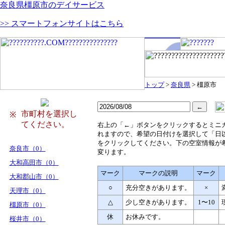
奈良県橿原市のデイサービス
>> スマートフォンサイトはこちら
トップ
>
奈良県
> 橿原市
市町村を選択し
※
てください。
右
上の「←」ボタンをクリックするとミニ
れますので、希望の日付けを選択して「日
をクリックしてください。下の空室情報が
奈良市（0）
変ります。
大和高田市（0）
マーク
マークの説明
マーク
大和郡山市（0）
○
充分空きがあります。
×
天理市（0）
△
少し空きがあります。
1〜10
橿原市（0）
休
お休みです。
桜井市（0）