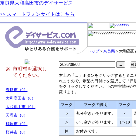
奈良県大和高田市のデイサービス
>> スマートフォンサイトはこちら
トップ
>
奈良県
> 大和高田
市町村を選択し
※
てください。
右
上の「←」ボタンをクリックするとミニ
れますので、希望の日付けを選択して「日
をクリックしてください。下の空室情報が
奈良市（0）
変ります。
大和高田市（0）
マーク
マークの説明
マーク
大和郡山市（0）
○
充分空きがあります。
×
天理市（0）
△
少し空きがあります。
1〜10
橿原市（0）
休
お休みです。
桜井市（0）