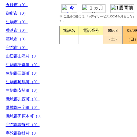
五條市（0）
御所市（0）
※ ご連絡の際には 『e-デイサービス.COMを見ました
す。
生駒市（0）
香芝市（0）
施設名
電話番号
08/08
08/09
葛城市（0）
（土）
（日
宇陀市（0）
山辺郡山添村（0）
生駒郡平群町（0）
生駒郡三郷町（0）
生駒郡斑鳩町（0）
生駒郡安堵町（0）
磯城郡川西町（0）
磯城郡三宅町（0）
磯城郡田原本町（0）
宇陀郡曽爾村（0）
宇陀郡御杖村（0）