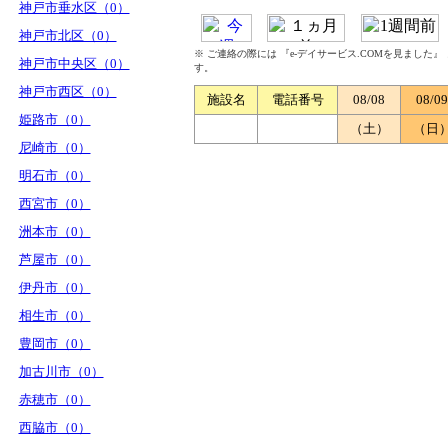
神戸市垂水区（0）
神戸市北区（0）
※ ご連絡の際には 『e-デイサービス.COMを見ました
神戸市中央区（0）
す。
神戸市西区（0）
施設名
電話番号
08/08
08/09
姫路市（0）
（土）
（日
尼崎市（0）
明石市（0）
西宮市（0）
洲本市（0）
芦屋市（0）
伊丹市（0）
相生市（0）
豊岡市（0）
加古川市（0）
赤穂市（0）
西脇市（0）