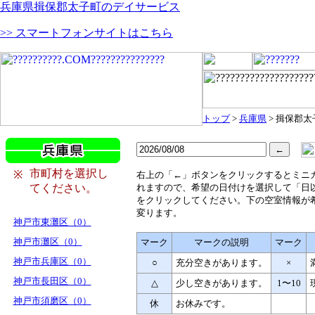
兵庫県揖保郡太子町のデイサービス
>> スマートフォンサイトはこちら
トップ
>
兵庫県
> 揖保郡太
市町村を選択し
※
右
上の「←」ボタンをクリックするとミニ
てください。
れますので、希望の日付けを選択して「日
をクリックしてください。下の空室情報が
変ります。
神戸市東灘区（0）
神戸市灘区（0）
マーク
マークの説明
マーク
神戸市兵庫区（0）
○
充分空きがあります。
×
神戸市長田区（0）
△
少し空きがあります。
1〜10
神戸市須磨区（0）
休
お休みです。