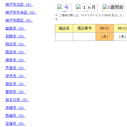
神戸市北区（0）
神戸市中央区（0）
※ ご連絡の際には 『e-デイサービス.COMを見ました
す。
神戸市西区（0）
姫路市（0）
施設名
電話番号
08/11
08/12
尼崎市（0）
（火）
（水
明石市（0）
西宮市（0）
洲本市（0）
芦屋市（0）
伊丹市（0）
相生市（0）
豊岡市（0）
加古川市（0）
赤穂市（0）
西脇市（0）
宝塚市（0）