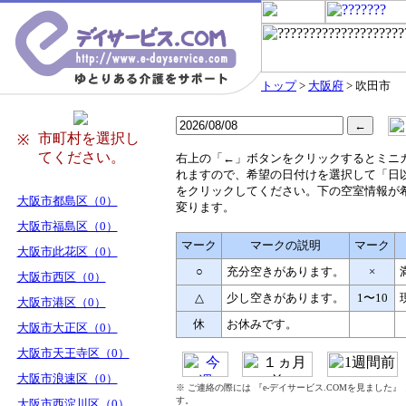
トップ
>
大阪府
> 吹田市
市町村を選択し
※
てください。
右
上の「←」ボタンをクリックするとミニ
れますので、希望の日付けを選択して「日
をクリックしてください。下の空室情報が
大阪市都島区（0）
変ります。
大阪市福島区（0）
マーク
マークの説明
マーク
大阪市此花区（0）
○
充分空きがあります。
×
大阪市西区（0）
△
少し空きがあります。
1〜10
大阪市港区（0）
休
お休みです。
大阪市大正区（0）
大阪市天王寺区（0）
大阪市浪速区（0）
※ ご連絡の際には 『e-デイサービス.COMを見ました
す。
大阪市西淀川区（0）