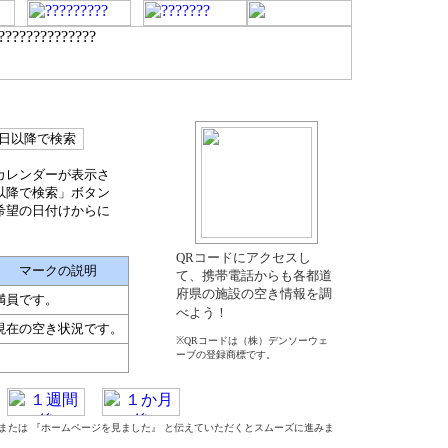
カレンダーが表示さ
以降で検索」ボタン
希望の日付けからに
QRコードにアクセスし
マークの説明
て、携帯電話からも各都道
府県の施設の空き情報を調
満員です。
べよう！
現在の空き状況です。
※QRコードは（株）デンソーウェ
ーブの登録商標です。
』 または 『ホームページを見ました』 と伝えていただくとスムーズに進みま