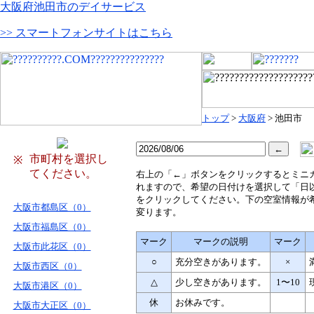
大阪府池田市のデイサービス
>> スマートフォンサイトはこちら
トップ
>
大阪府
> 池田市
市町村を選択し
※
てください。
右
上の「←」ボタンをクリックするとミニ
れますので、希望の日付けを選択して「日
をクリックしてください。下の空室情報が
大阪市都島区（0）
変ります。
大阪市福島区（0）
マーク
マークの説明
マーク
大阪市此花区（0）
○
充分空きがあります。
×
大阪市西区（0）
△
少し空きがあります。
1〜10
大阪市港区（0）
休
お休みです。
大阪市大正区（0）