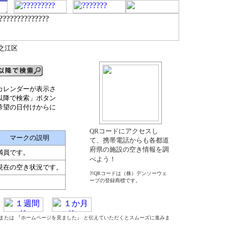
住之江区
カレンダーが表示さ
以降で検索」ボタン
希望の日付けからに
QRコードにアクセスし
マークの説明
て、携帯電話からも各都道
府県の施設の空き情報を調
満員です。
べよう！
現在の空き状況です。
※QRコードは（株）デンソーウェ
ーブの登録商標です。
』 または 『ホームページを見ました』 と伝えていただくとスムーズに進みま