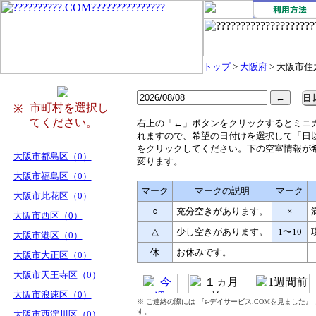
トップ
>
大阪府
> 大阪市
市町村を選択し
※
てください。
右
上の「←」ボタンをクリックするとミニ
れますので、希望の日付けを選択して「日
をクリックしてください。下の空室情報が
大阪市都島区（0）
変ります。
大阪市福島区（0）
マーク
マークの説明
マーク
大阪市此花区（0）
○
充分空きがあります。
×
大阪市西区（0）
△
少し空きがあります。
1〜10
大阪市港区（0）
休
お休みです。
大阪市大正区（0）
大阪市天王寺区（0）
大阪市浪速区（0）
※ ご連絡の際には 『e-デイサービス.COMを見ました
す。
大阪市西淀川区（0）