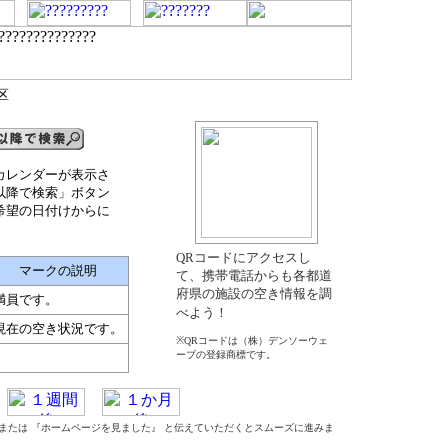
区
カレンダーが表示さ
以降で検索」ボタン
希望の日付けからに
QRコードにアクセスし
マークの説明
て、携帯電話からも各都道
府県の施設の空き情報を調
満員です。
べよう！
現在の空き状況です。
※QRコードは（株）デンソーウェ
ーブの登録商標です。
』 または 『ホームページを見ました』 と伝えていただくとスムーズに進みま