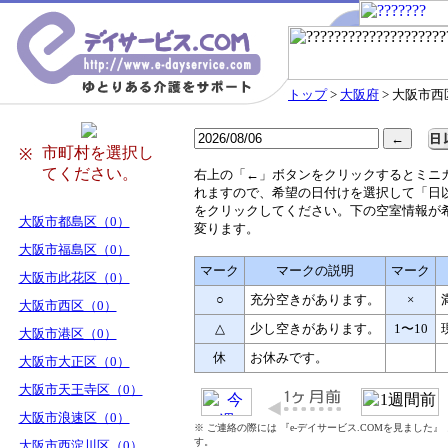
トップ
>
大阪府
> 大阪市西
市町村を選択し
※
てください。
右
上の「←」ボタンをクリックするとミニ
れますので、希望の日付けを選択して「日
をクリックしてください。下の空室情報が
大阪市都島区（0）
変ります。
大阪市福島区（0）
マーク
マークの説明
マーク
大阪市此花区（0）
○
充分空きがあります。
×
大阪市西区（0）
△
少し空きがあります。
1〜10
大阪市港区（0）
休
お休みです。
大阪市大正区（0）
大阪市天王寺区（0）
大阪市浪速区（0）
※ ご連絡の際には 『e-デイサービス.COMを見ました
す。
大阪市西淀川区（0）