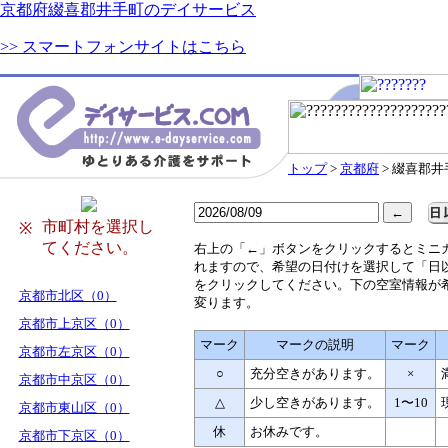
京都府綴喜郡井手町のデイサービス
>> スマートフォンサイトはこちら
トップ
>
京都府
> 綴喜郡井
市町村を選択し
※
てください。
右
上の「←」ボタンをクリックするとミニ
れますので、希望の日付けを選択して「日
をクリックしてください。下の空室情報が
京都市北区（0）
変ります。
京都市上京区（0）
マーク
マークの説明
マーク
京都市左京区（0）
○
充分空きがあります。
×
京都市中京区（0）
△
少し空きがあります。
1〜10
京都市東山区（0）
休
お休みです。
京都市下京区（0）