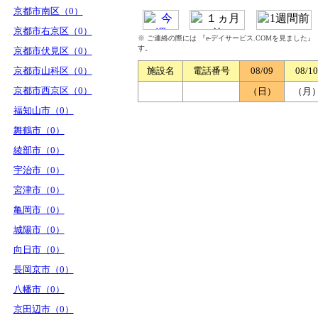
京都市南区（0）
京都市右京区（0）
※ ご連絡の際には 『e-デイサービス.COMを見ました
す。
京都市伏見区（0）
京都市山科区（0）
施設名
電話番号
08/09
08/10
京都市西京区（0）
（日）
（月
福知山市（0）
舞鶴市（0）
綾部市（0）
宇治市（0）
宮津市（0）
亀岡市（0）
城陽市（0）
向日市（0）
長岡京市（0）
八幡市（0）
京田辺市（0）