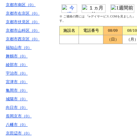
京都市南区（0）
京都市右京区（0）
※ ご連絡の際には 『e-デイサービス.COMを見ました
す。
京都市伏見区（0）
京都市山科区（0）
施設名
電話番号
08/09
08/10
京都市西京区（0）
（日）
（月
福知山市（0）
舞鶴市（0）
綾部市（0）
宇治市（0）
宮津市（0）
亀岡市（0）
城陽市（0）
向日市（0）
長岡京市（0）
八幡市（0）
京田辺市（0）