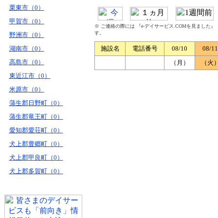
栗東市（0）
甲賀市（0）
※ ご連絡の際には 『e-デイサービス.COMを見ました
す。
野洲市（0）
湖南市（0）
施設名
電話番号
08/10
08/11
高島市（0）
（月）
（火
東近江市（0）
米原市（0）
蒲生郡日野町（0）
蒲生郡竜王町（0）
愛知郡愛荘町（0）
犬上郡豊郷町（0）
犬上郡甲良町（0）
犬上郡多賀町（0）