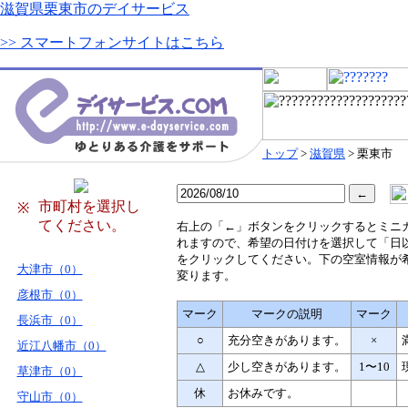
滋賀県栗東市のデイサービス
>> スマートフォンサイトはこちら
トップ
>
滋賀県
> 栗東市
市町村を選択し
※
てください。
右
上の「←」ボタンをクリックするとミニ
れますので、希望の日付けを選択して「日
をクリックしてください。下の空室情報が
大津市（0）
変ります。
彦根市（0）
マーク
マークの説明
マーク
長浜市（0）
○
充分空きがあります。
×
近江八幡市（0）
△
少し空きがあります。
1〜10
草津市（0）
休
お休みです。
守山市（0）