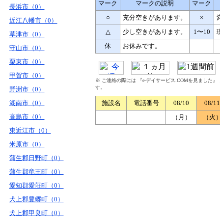
マーク
マークの説明
マーク
長浜市（0）
○
充分空きがあります。
×
近江八幡市（0）
△
少し空きがあります。
1〜10
草津市（0）
休
お休みです。
守山市（0）
栗東市（0）
甲賀市（0）
※ ご連絡の際には 『e-デイサービス.COMを見ました
す。
野洲市（0）
湖南市（0）
施設名
電話番号
08/10
08/11
高島市（0）
（月）
（火
東近江市（0）
米原市（0）
蒲生郡日野町（0）
蒲生郡竜王町（0）
愛知郡愛荘町（0）
犬上郡豊郷町（0）
犬上郡甲良町（0）