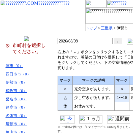
トップ
>
三重県
> 伊賀市
市町村を選択し
※
てください。
右
上の「←」ボタンをクリックするとミニ
れますので、希望の日付けを選択して「日
をクリックしてください。下の空室情報が
津市（0）
変ります。
四日市市（0）
マーク
マークの説明
マーク
伊勢市（0）
○
充分空きがあります。
×
松阪市（0）
△
少し空きがあります。
1〜10
桑名市（0）
休
お休みです。
鈴鹿市（0）
名張市（0）
尾鷲市（0）
※ ご連絡の際には 『e-デイサービス.COMを見ました
す。
亀山市（0）