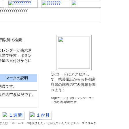
カレンダーが表示さ
以降で検索」ボタン
希望の日付けからに
QRコードにアクセスし
マークの説明
て、携帯電話からも各都道
府県の施設の空き情報を調
満員です。
べよう！
現在の空き状況です。
※QRコードは（株）デンソーウェ
ーブの登録商標です。
』 または 『ホームページを見ました』 と伝えていただくとスムーズに進みま