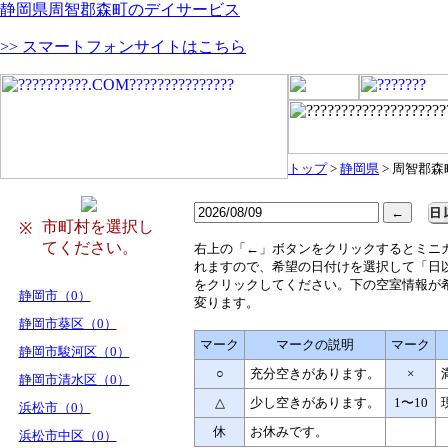
静岡県周智郡森町のデイサービス
>> スマートフォンサイトはこちら
トップ
>
静岡県
> 周智郡森
市町村を選択し
※
てください。
右
上の「←」ボタンをクリックするとミニ
れますので、希望の日付けを選択して「日
をクリックしてください。下の空室情報が
静岡市（0）
変ります。
静岡市葵区（0）
マーク
マークの説明
マーク
静岡市駿河区（0）
○
充分空きがあります。
×
静岡市清水区（0）
△
少し空きがあります。
1〜10
浜松市（0）
休
お休みです。
浜松市中区（0）