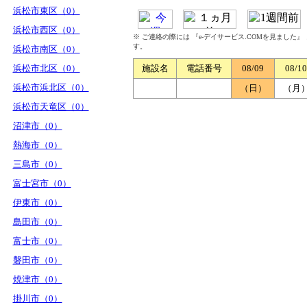
浜松市東区（0）
浜松市西区（0）
※ ご連絡の際には 『e-デイサービス.COMを見ました
す。
浜松市南区（0）
浜松市北区（0）
施設名
電話番号
08/09
08/10
浜松市浜北区（0）
（日）
（月
浜松市天竜区（0）
沼津市（0）
熱海市（0）
三島市（0）
富士宮市（0）
伊東市（0）
島田市（0）
富士市（0）
磐田市（0）
焼津市（0）
掛川市（0）