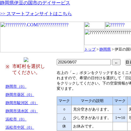
静岡県伊豆の国市のデイサービス
>> スマートフォンサイトはこちら
トップ
>
静岡県
> 伊豆の国
市町村を選択し
※
てください。
右
上の「←」ボタンをクリックするとミニ
れますので、希望の日付けを選択して「日
をクリックしてください。下の空室情報が
静岡市（0）
変ります。
静岡市葵区（0）
マーク
マークの説明
マーク
静岡市駿河区（0）
○
充分空きがあります。
×
静岡市清水区（0）
△
少し空きがあります。
1〜10
浜松市（0）
休
お休みです。
浜松市中区（0）