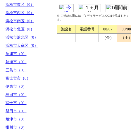
浜松市東区（0）
浜松市西区（0）
※ ご連絡の際には 『e-デイサービス.COMを見ました
す。
浜松市南区（0）
浜松市北区（0）
施設名
電話番号
08/07
08/08
浜松市浜北区（0）
（金）
（土
浜松市天竜区（0）
沼津市（0）
熱海市（0）
三島市（0）
富士宮市（0）
伊東市（0）
島田市（0）
富士市（0）
磐田市（0）
焼津市（0）
掛川市（0）