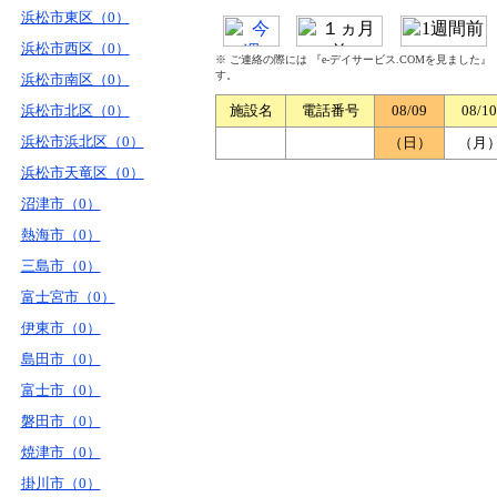
浜松市東区（0）
浜松市西区（0）
※ ご連絡の際には 『e-デイサービス.COMを見ました
す。
浜松市南区（0）
浜松市北区（0）
施設名
電話番号
08/09
08/10
浜松市浜北区（0）
（日）
（月
浜松市天竜区（0）
沼津市（0）
熱海市（0）
三島市（0）
富士宮市（0）
伊東市（0）
島田市（0）
富士市（0）
磐田市（0）
焼津市（0）
掛川市（0）