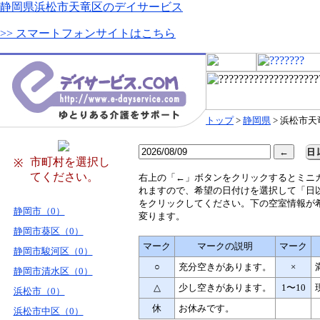
静岡県浜松市天竜区のデイサービス
>> スマートフォンサイトはこちら
トップ
>
静岡県
> 浜松市天
市町村を選択し
※
てください。
右
上の「←」ボタンをクリックするとミニ
れますので、希望の日付けを選択して「日
をクリックしてください。下の空室情報が
静岡市（0）
変ります。
静岡市葵区（0）
マーク
マークの説明
マーク
静岡市駿河区（0）
○
充分空きがあります。
×
静岡市清水区（0）
△
少し空きがあります。
1〜10
浜松市（0）
休
お休みです。
浜松市中区（0）