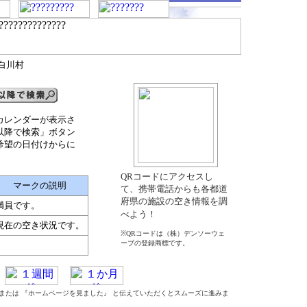
東白川村
カレンダーが表示さ
以降で検索」ボタン
希望の日付けからに
QRコードにアクセスし
マークの説明
て、携帯電話からも各都道
府県の施設の空き情報を調
満員です。
べよう！
現在の空き状況です。
※QRコードは（株）デンソーウェ
ーブの登録商標です。
』 または 『ホームページを見ました』 と伝えていただくとスムーズに進みま