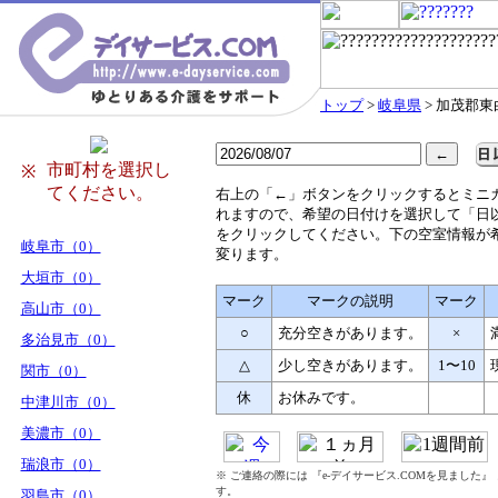
トップ
>
岐阜県
> 加茂郡
市町村を選択し
※
てください。
右
上の「←」ボタンをクリックするとミニ
れますので、希望の日付けを選択して「日
をクリックしてください。下の空室情報が
岐阜市（0）
変ります。
大垣市（0）
マーク
マークの説明
マーク
高山市（0）
○
充分空きがあります。
×
多治見市（0）
△
少し空きがあります。
1〜10
関市（0）
休
お休みです。
中津川市（0）
美濃市（0）
瑞浪市（0）
※ ご連絡の際には 『e-デイサービス.COMを見ました
す。
羽島市（0）