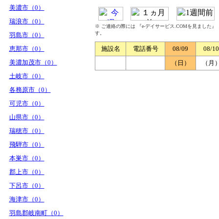
美濃市（0）
瑞浪市（0）
※ ご連絡の際には 『e-デイサービス.COMを見ました
す。
羽島市（0）
恵那市（0）
施設名
電話番号
08/09
08/10
美濃加茂市（0）
（日）
（月
土岐市（0）
各務原市（0）
可児市（0）
山県市（0）
瑞穂市（0）
飛騨市（0）
本巣市（0）
郡上市（0）
下呂市（0）
海津市（0）
羽島郡岐南町（0）