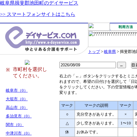
岐阜県揖斐郡池田町のデイサービス
>> スマートフォンサイトはこちら
トップ
>
岐阜県
> 揖斐郡池
市町村を選択し
※
てください。
右
上の「←」ボタンをクリックするとミニ
れますので、希望の日付けを選択して「日
をクリックしてください。下の空室情報が
岐阜市（0）
変ります。
大垣市（0）
マーク
マークの説明
マーク
高山市（0）
○
充分空きがあります。
×
多治見市（0）
△
少し空きがあります。
1〜10
関市（0）
休
お休みです。
中津川市（0）