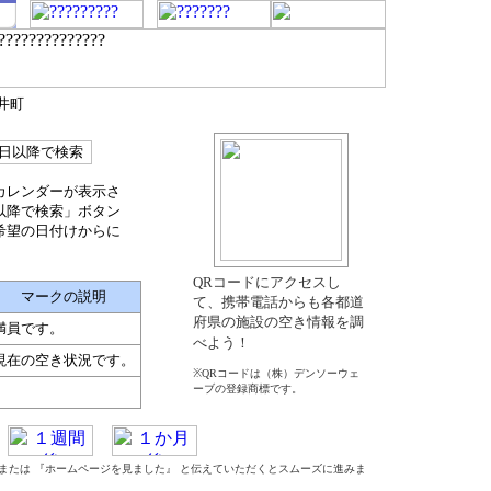
井町
カレンダーが表示さ
以降で検索」ボタン
希望の日付けからに
QRコードにアクセスし
マークの説明
て、携帯電話からも各都道
府県の施設の空き情報を調
満員です。
べよう！
現在の空き状況です。
※QRコードは（株）デンソーウェ
ーブの登録商標です。
』 または 『ホームページを見ました』 と伝えていただくとスムーズに進みま