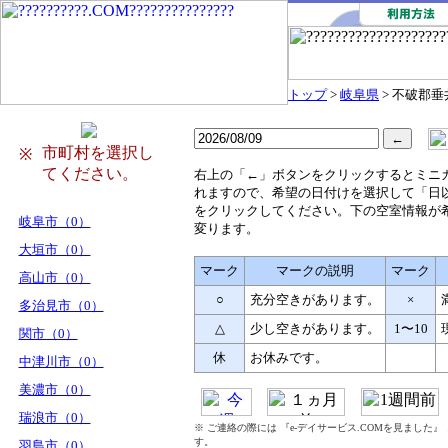
トップ
>
岐阜県
> 不破郡垂
市町村を選択し
※
てください。
右
上の「←」ボタンをクリックするとミニ
れますので、希望の日付けを選択して「日
をクリックしてください。下の空室情報が
岐阜市（0）
変ります。
大垣市（0）
マーク
マークの説明
マーク
高山市（0）
○
充分空きがあります。
×
多治見市（0）
△
少し空きがあります。
1〜10
関市（0）
休
お休みです。
中津川市（0）
美濃市（0）
瑞浪市（0）
※ ご連絡の際には 『e-デイサービス.COMを見ました
す。
羽島市（0）