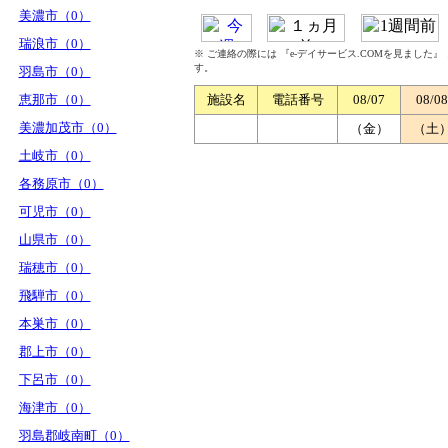
美濃市（0）
瑞浪市（0）
※ ご連絡の際には 『e-デイサービス.COMを見ました
す。
羽島市（0）
恵那市（0）
施設名
電話番号
08/07
08/08
美濃加茂市（0）
（金）
（土
土岐市（0）
各務原市（0）
可児市（0）
山県市（0）
瑞穂市（0）
飛騨市（0）
本巣市（0）
郡上市（0）
下呂市（0）
海津市（0）
羽島郡岐南町（0）