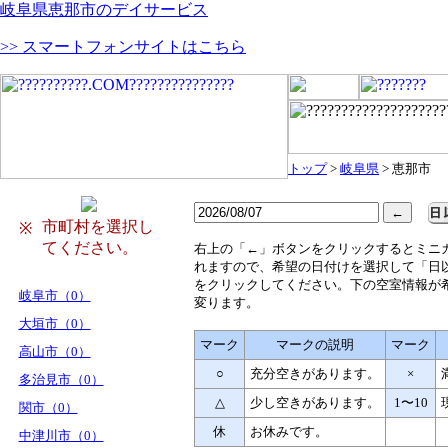
岐阜県恵那市のデイサービス
>> スマートフォンサイトはこちら
トップ
>
岐阜県
> 恵那市
市町村を選択し
※
てください。
右
上の「←」ボタンをクリックするとミニ
れますので、希望の日付けを選択して「日
をクリックしてください。下の空室情報が
岐阜市（0）
変ります。
大垣市（0）
マーク
マークの説明
マーク
高山市（0）
○
充分空きがあります。
×
多治見市（0）
△
少し空きがあります。
1〜10
関市（0）
休
お休みです。
中津川市（0）