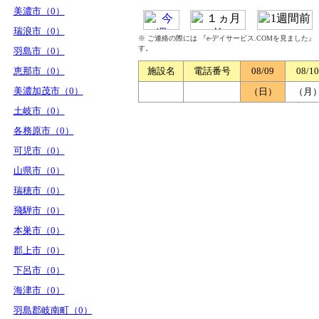
美濃市（0）
瑞浪市（0）
※ ご連絡の際には 『e-デイサービス.COMを見ました
す。
羽島市（0）
恵那市（0）
施設名
電話番号
08/09
08/10
美濃加茂市（0）
（日）
（月
土岐市（0）
各務原市（0）
可児市（0）
山県市（0）
瑞穂市（0）
飛騨市（0）
本巣市（0）
郡上市（0）
下呂市（0）
海津市（0）
羽島郡岐南町（0）