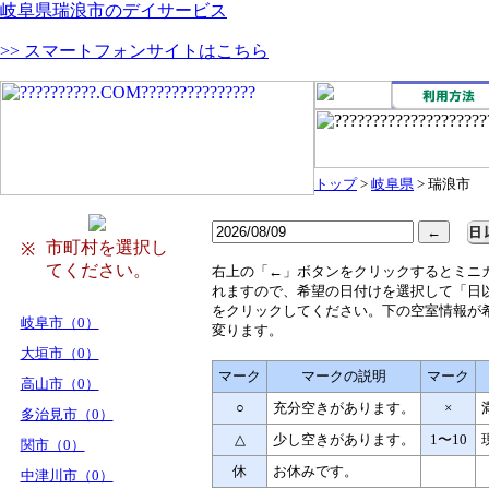
岐阜県瑞浪市のデイサービス
>> スマートフォンサイトはこちら
トップ
>
岐阜県
> 瑞浪市
市町村を選択し
※
てください。
右
上の「←」ボタンをクリックするとミニ
れますので、希望の日付けを選択して「日
をクリックしてください。下の空室情報が
岐阜市（0）
変ります。
大垣市（0）
マーク
マークの説明
マーク
高山市（0）
○
充分空きがあります。
×
多治見市（0）
△
少し空きがあります。
1〜10
関市（0）
休
お休みです。
中津川市（0）