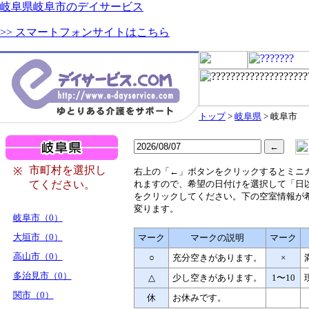
岐阜県岐阜市のデイサービス
>> スマートフォンサイトはこちら
トップ
>
岐阜県
> 岐阜市
市町村を選択し
※
右
上の「←」ボタンをクリックするとミニ
てください。
れますので、希望の日付けを選択して「日
をクリックしてください。下の空室情報が
変ります。
岐阜市（0）
大垣市（0）
マーク
マークの説明
マーク
高山市（0）
○
充分空きがあります。
×
多治見市（0）
△
少し空きがあります。
1〜10
関市（0）
休
お休みです。