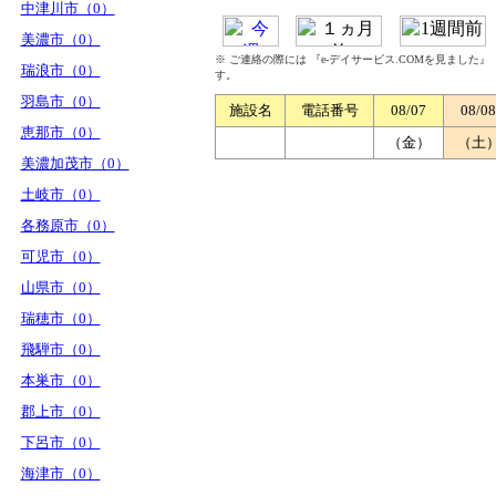
中津川市（0）
美濃市（0）
※ ご連絡の際には 『e-デイサービス.COMを見ました
瑞浪市（0）
す。
羽島市（0）
施設名
電話番号
08/07
08/08
恵那市（0）
（金）
（土
美濃加茂市（0）
土岐市（0）
各務原市（0）
可児市（0）
山県市（0）
瑞穂市（0）
飛騨市（0）
本巣市（0）
郡上市（0）
下呂市（0）
海津市（0）