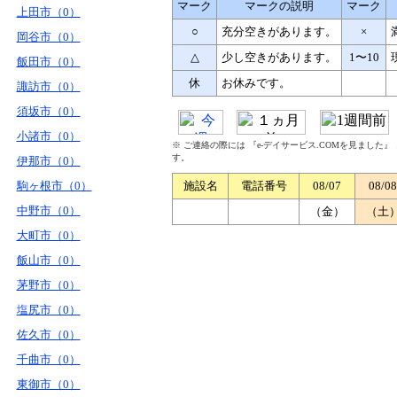
マーク
マークの説明
マーク
上田市（0）
○
充分空きがあります。
×
岡谷市（0）
△
少し空きがあります。
1〜10
飯田市（0）
休
お休みです。
諏訪市（0）
須坂市（0）
小諸市（0）
※ ご連絡の際には 『e-デイサービス.COMを見ました
す。
伊那市（0）
駒ヶ根市（0）
施設名
電話番号
08/07
08/08
中野市（0）
（金）
（土
大町市（0）
飯山市（0）
茅野市（0）
塩尻市（0）
佐久市（0）
千曲市（0）
東御市（0）