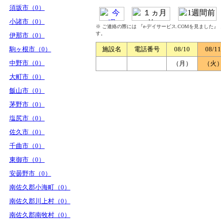
須坂市（0）
小諸市（0）
※ ご連絡の際には 『e-デイサービス.COMを見ました
す。
伊那市（0）
駒ヶ根市（0）
施設名
電話番号
08/10
08/11
中野市（0）
（月）
（火
大町市（0）
飯山市（0）
茅野市（0）
塩尻市（0）
佐久市（0）
千曲市（0）
東御市（0）
安曇野市（0）
南佐久郡小海町（0）
南佐久郡川上村（0）
南佐久郡南牧村（0）