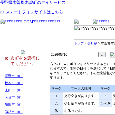
長野県木曽郡木曽町のデイサービス
>> スマートフォンサイトはこちら
トップ
>
長野県
> 木曽郡木
市町村を選択し
※
てください。
右
上の「←」ボタンをクリックするとミニ
れますので、希望の日付けを選択して「日
をクリックしてください。下の空室情報が
長野市（0）
変ります。
松本市（0）
マーク
マークの説明
マーク
上田市（0）
○
充分空きがあります。
×
岡谷市（0）
△
少し空きがあります。
1〜10
飯田市（0）
休
お休みです。
諏訪市（0）