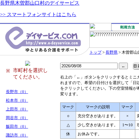
長野県木曽郡山口村のデイサービス
>> スマートフォンサイトはこちら
トップ
>
長野県
> 木曽郡山
市町村を選択し
※
てください。
右
上の「←」ボタンをクリックするとミニ
れますので、希望の日付けを選択して「日
をクリックしてください。下の空室情報が
長野市（0）
変ります。
松本市（0）
マーク
マークの説明
マーク
上田市（0）
○
充分空きがあります。
×
岡谷市（0）
△
少し空きがあります。
1〜10
飯田市（0）
休
お休みです。
諏訪市（0）