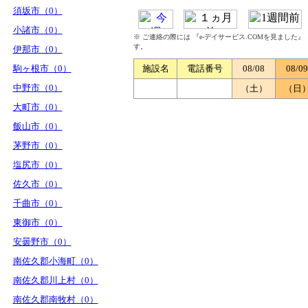
須坂市（0）
小諸市（0）
※ ご連絡の際には 『e-デイサービス.COMを見ました
す。
伊那市（0）
駒ヶ根市（0）
施設名
電話番号
08/08
08/09
中野市（0）
（土）
（日
大町市（0）
飯山市（0）
茅野市（0）
塩尻市（0）
佐久市（0）
千曲市（0）
東御市（0）
安曇野市（0）
南佐久郡小海町（0）
南佐久郡川上村（0）
南佐久郡南牧村（0）