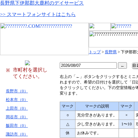
長野県下伊那郡大鹿村のデイサービス
>> スマートフォンサイトはこちら
トップ
>
長野県
> 下伊那
市町村を選択し
※
てください。
右
上の「←」ボタンをクリックするとミニ
れますので、希望の日付けを選択して「日
をクリックしてください。下の空室情報が
長野市（0）
変ります。
松本市（0）
マーク
マークの説明
マーク
上田市（0）
○
充分空きがあります。
×
岡谷市（0）
△
少し空きがあります。
1〜10
飯田市（0）
休
お休みです。
諏訪市（0）