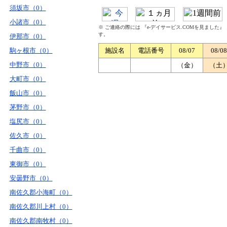
須坂市（0）
小諸市（0）
※ ご連絡の際には 『e-デイサービス.COMを見ました
す。
伊那市（0）
駒ヶ根市（0）
施設名
電話番号
08/07
08/08
中野市（0）
（金）
（土
大町市（0）
飯山市（0）
茅野市（0）
塩尻市（0）
佐久市（0）
千曲市（0）
東御市（0）
安曇野市（0）
南佐久郡小海町（0）
南佐久郡川上村（0）
南佐久郡南牧村（0）