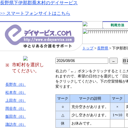
長野県下伊那郡喬木村のデイサービス
>> スマートフォンサイトはこちら
トップ
>
長野県
> 下伊那
市町村を選択し
※
てください。
右
上の「←」ボタンをクリックするとミニ
れますので、希望の日付けを選択して「日
をクリックしてください。下の空室情報が
長野市（0）
変ります。
松本市（0）
マーク
マークの説明
マーク
上田市（0）
○
充分空きがあります。
×
岡谷市（0）
△
少し空きがあります。
1〜10
飯田市（0）
休
お休みです。
諏訪市（0）