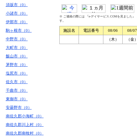
須坂市（0）
小諸市（0）
※ ご連絡の際には 『e-デイサービス.COMを見ました
す。
伊那市（0）
駒ヶ根市（0）
施設名
電話番号
08/06
08/07
中野市（0）
（木）
（金
大町市（0）
飯山市（0）
茅野市（0）
塩尻市（0）
佐久市（0）
千曲市（0）
東御市（0）
安曇野市（0）
南佐久郡小海町（0）
南佐久郡川上村（0）
南佐久郡南牧村（0）