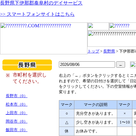
長野県下伊那郡泰阜村のデイサービス
>> スマートフォンサイトはこちら
トップ
>
長野県
> 下伊那
市町村を選択し
※
右
上の「←」ボタンをクリックするとミニ
てください。
れますので、希望の日付けを選択して「日
をクリックしてください。下の空室情報が
変ります。
長野市（0）
松本市（0）
マーク
マークの説明
マーク
上田市（0）
○
充分空きがあります。
×
岡谷市（0）
△
少し空きがあります。
1〜10
飯田市（0）
休
お休みです。