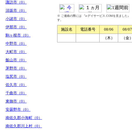
諏訪市（0）
須坂市（0）
※ ご連絡の際には 『e-デイサービス.COMを見ました
小諸市（0）
す。
伊那市（0）
施設名
電話番号
08/06
08/07
駒ヶ根市（0）
（木）
（金
中野市（0）
大町市（0）
飯山市（0）
茅野市（0）
塩尻市（0）
佐久市（0）
千曲市（0）
東御市（0）
安曇野市（0）
南佐久郡小海町（0）
南佐久郡川上村（0）