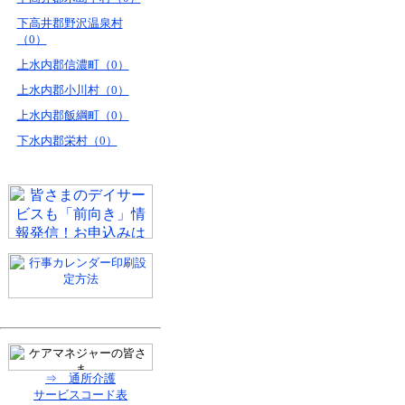
下高井郡野沢温泉村
（0）
上水内郡信濃町（0）
上水内郡小川村（0）
上水内郡飯綱町（0）
下水内郡栄村（0）
⇒ 通所介護
サービスコード表