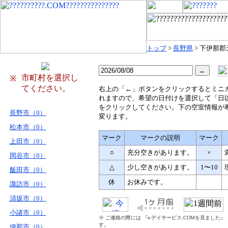
トップ
>
長野県
> 下伊那
市町村を選択し
※
てください。
右
上の「←」ボタンをクリックするとミニ
れますので、希望の日付けを選択して「日
をクリックしてください。下の空室情報が
長野市（0）
変ります。
松本市（0）
マーク
マークの説明
マーク
上田市（0）
○
充分空きがあります。
×
岡谷市（0）
△
少し空きがあります。
1〜10
飯田市（0）
休
お休みです。
諏訪市（0）
須坂市（0）
小諸市（0）
※ ご連絡の際には 『e-デイサービス.COMを見ました
す。
伊那市（0）