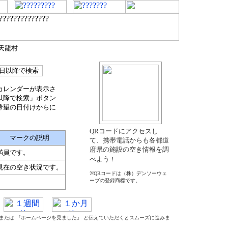
郡天龍村
カレンダーが表示さ
以降で検索」ボタン
希望の日付けからに
QRコードにアクセスし
マークの説明
て、携帯電話からも各都道
府県の施設の空き情報を調
満員です。
べよう！
現在の空き状況です。
※QRコードは（株）デンソーウェ
ーブの登録商標です。
』 または 『ホームページを見ました』 と伝えていただくとスムーズに進みま