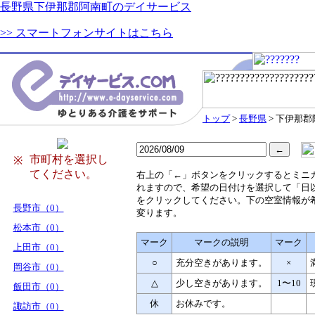
長野県下伊那郡阿南町のデイサービス
>> スマートフォンサイトはこちら
トップ
>
長野県
> 下伊那
市町村を選択し
※
てください。
右
上の「←」ボタンをクリックするとミニ
れますので、希望の日付けを選択して「日
をクリックしてください。下の空室情報が
長野市（0）
変ります。
松本市（0）
マーク
マークの説明
マーク
上田市（0）
○
充分空きがあります。
×
岡谷市（0）
△
少し空きがあります。
1〜10
飯田市（0）
休
お休みです。
諏訪市（0）