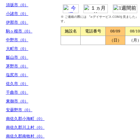
須坂市（0）
小諸市（0）
※ ご連絡の際には 『e-デイサービス.COMを見ました
す。
伊那市（0）
駒ヶ根市（0）
施設名
電話番号
08/09
08/10
中野市（0）
（日）
（月
大町市（0）
飯山市（0）
茅野市（0）
塩尻市（0）
佐久市（0）
千曲市（0）
東御市（0）
安曇野市（0）
南佐久郡小海町（0）
南佐久郡川上村（0）
南佐久郡南牧村（0）