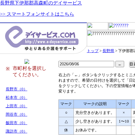
長野県下伊那郡高森町のデイサービス
>> スマートフォンサイトはこちら
トップ
>
長野県
> 下伊那
市町村を選択し
※
てください。
右
上の「←」ボタンをクリックするとミニ
れますので、希望の日付けを選択して「日
をクリックしてください。下の空室情報が
長野市（0）
変ります。
松本市（0）
マーク
マークの説明
マーク
上田市（0）
○
充分空きがあります。
×
岡谷市（0）
△
少し空きがあります。
1〜10
飯田市（0）
休
お休みです。
諏訪市（0）