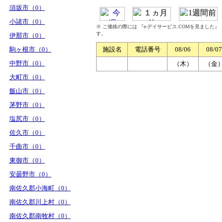
須坂市（0）
小諸市（0）
※ ご連絡の際には 『e-デイサービス.COMを見ました
す。
伊那市（0）
駒ヶ根市（0）
施設名
電話番号
08/06
08/07
中野市（0）
（木）
（金
大町市（0）
飯山市（0）
茅野市（0）
塩尻市（0）
佐久市（0）
千曲市（0）
東御市（0）
安曇野市（0）
南佐久郡小海町（0）
南佐久郡川上村（0）
南佐久郡南牧村（0）