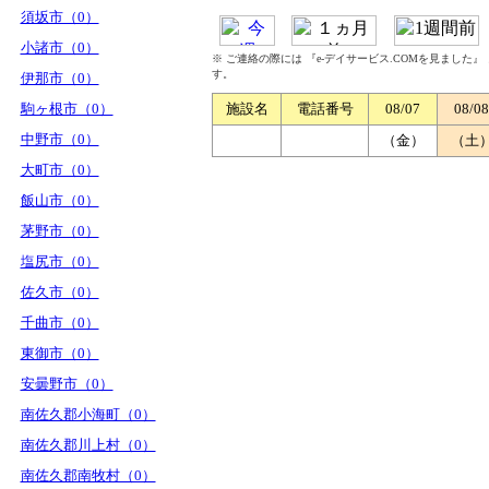
須坂市（0）
小諸市（0）
※ ご連絡の際には 『e-デイサービス.COMを見ました
す。
伊那市（0）
駒ヶ根市（0）
施設名
電話番号
08/07
08/08
中野市（0）
（金）
（土
大町市（0）
飯山市（0）
茅野市（0）
塩尻市（0）
佐久市（0）
千曲市（0）
東御市（0）
安曇野市（0）
南佐久郡小海町（0）
南佐久郡川上村（0）
南佐久郡南牧村（0）