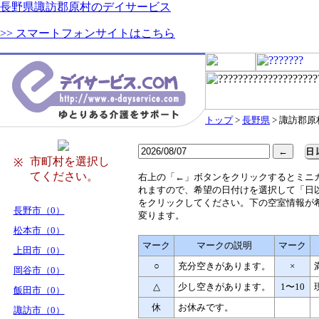
長野県諏訪郡原村のデイサービス
>> スマートフォンサイトはこちら
トップ
>
長野県
> 諏訪郡原
市町村を選択し
※
てください。
右
上の「←」ボタンをクリックするとミニ
れますので、希望の日付けを選択して「日
をクリックしてください。下の空室情報が
長野市（0）
変ります。
松本市（0）
マーク
マークの説明
マーク
上田市（0）
○
充分空きがあります。
×
岡谷市（0）
△
少し空きがあります。
1〜10
飯田市（0）
休
お休みです。
諏訪市（0）