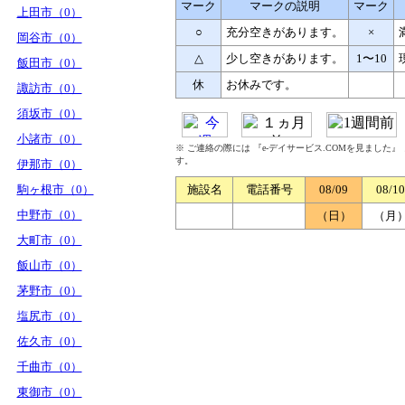
マーク
マークの説明
マーク
上田市（0）
○
充分空きがあります。
×
岡谷市（0）
△
少し空きがあります。
1〜10
飯田市（0）
休
お休みです。
諏訪市（0）
須坂市（0）
小諸市（0）
※ ご連絡の際には 『e-デイサービス.COMを見ました
す。
伊那市（0）
駒ヶ根市（0）
施設名
電話番号
08/09
08/10
中野市（0）
（日）
（月
大町市（0）
飯山市（0）
茅野市（0）
塩尻市（0）
佐久市（0）
千曲市（0）
東御市（0）