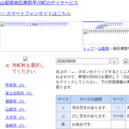
山梨県南巨摩郡早川町のデイサービス
>> スマートフォンサイトはこちら
トップ
>
山梨県
> 南巨摩
市町村を選択し
※
てください。
右
上の「←」ボタンをクリックするとミニ
れますので、希望の日付けを選択して「日
をクリックしてください。下の空室情報が
甲府市（0）
変ります。
富士吉田市（0）
マーク
マークの説明
マーク
都留市（0）
○
充分空きがあります。
×
山梨市（0）
△
少し空きがあります。
1〜10
大月市（0）
休
お休みです。
韮崎市（0）