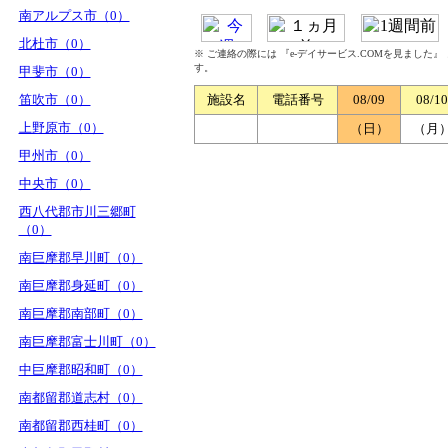
南アルプス市（0）
北杜市（0）
※ ご連絡の際には 『e-デイサービス.COMを見ました
す。
甲斐市（0）
笛吹市（0）
施設名
電話番号
08/09
08/10
上野原市（0）
（日）
（月
甲州市（0）
中央市（0）
西八代郡市川三郷町
（0）
南巨摩郡早川町（0）
南巨摩郡身延町（0）
南巨摩郡南部町（0）
南巨摩郡富士川町（0）
中巨摩郡昭和町（0）
南都留郡道志村（0）
南都留郡西桂町（0）