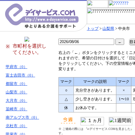
トップ
>
山梨県
> 中央市
市町村を選択し
※
てください。
右
上の「←」ボタンをクリックするとミニ
れますので、希望の日付けを選択して「日
をクリックしてください。下の空室情報が
甲府市（0）
変ります。
富士吉田市（0）
マーク
マークの説明
マーク
都留市（0）
○
充分空きがあります。
×
山梨市（0）
△
少し空きがあります。
1〜10
大月市（0）
休
お休みです。
韮崎市（0）
南アルプス市（0）
北杜市（0）
※ ご連絡の際には 『e-デイサービス.COMを見ました
す。
甲斐市（0）