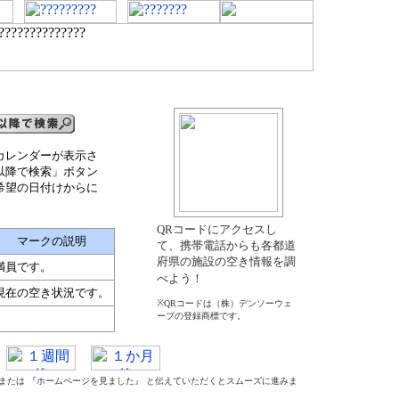
カレンダーが表示さ
以降で検索」ボタン
希望の日付けからに
QRコードにアクセスし
マークの説明
て、携帯電話からも各都道
府県の施設の空き情報を調
満員です。
べよう！
現在の空き状況です。
※QRコードは（株）デンソーウェ
ーブの登録商標です。
』 または 『ホームページを見ました』 と伝えていただくとスムーズに進みま