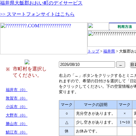
福井県大飯郡おおい町のデイサービス
>> スマートフォンサイトはこちら
トップ
>
福井県
> 大飯郡
市町村を選択し
※
てください。
右
上の「←」ボタンをクリックするとミニ
れますので、希望の日付けを選択して「日
をクリックしてください。下の空室情報が
福井市（0）
変ります。
敦賀市（0）
マーク
マークの説明
マーク
小浜市（0）
○
充分空きがあります。
×
大野市（0）
△
少し空きがあります。
1〜10
勝山市（0）
休
お休みです。
鯖江市（0）