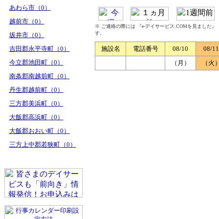
あわら市（0）
越前市（0）
※ ご連絡の際には 『e-デイサービス.COMを見ました
す。
坂井市（0）
吉田郡永平寺町（0）
施設名
電話番号
08/10
08/11
今立郡池田町（0）
（月）
（火
南条郡南越前町（0）
丹生郡越前町（0）
三方郡美浜町（0）
大飯郡高浜町（0）
大飯郡おおい町（0）
三方上中郡若狭町（0）