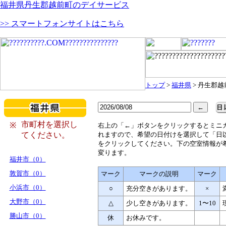
福井県丹生郡越前町のデイサービス
>> スマートフォンサイトはこちら
トップ
>
福井県
> 丹生郡越
市町村を選択し
※
右
上の「←」ボタンをクリックするとミニ
てください。
れますので、希望の日付けを選択して「日
をクリックしてください。下の空室情報が
変ります。
福井市（0）
敦賀市（0）
マーク
マークの説明
マーク
小浜市（0）
○
充分空きがあります。
×
大野市（0）
△
少し空きがあります。
1〜10
勝山市（0）
休
お休みです。